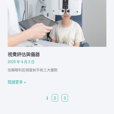
視覺評估與儀器
2025 年 4 月 2 日
信賴眼科近視雷射手術三大優勢
閱讀更多 »
1
2
3