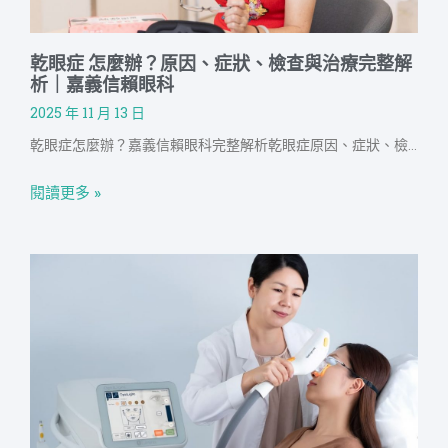
乾眼症 怎麼辦？原因、症狀、檢查與治療完整解
析｜嘉義信賴眼科
2025 年 11 月 13 日
乾眼症怎麼辦？嘉義信賴眼科完整解析乾眼症原因、症狀、檢查與治療，從銀髮族、更年期乾眼到3C用眼族，規劃合適的治療方式，如：人工淚液、藥物、自體血清與新機 IPL 脈衝光治療，並提供日常保健方式，讓不同年齡層、族群可以一次掌握改善乾眼的完整剖析！
閱讀更多 »