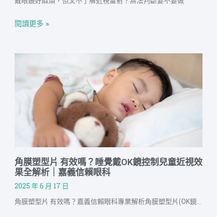
戴眼鏡好麻煩，但又不了解近視雷射？無法判斷要不要做
閱讀更多 »
角膜塑型片 有效嗎？睡覺戴OK鏡控制兒童近視效
果全解析｜嘉義信賴眼科
2025 年 6 月 17 日
角膜塑型片 有效嗎？嘉義信賴眼科專業解析角膜塑型片(OK鏡)，介紹其原理、配戴流程與兒童近視控制效果，幫助家長安心選擇非手術近視矯正方案。信賴眼科提供完整的近視管理計畫，從檢查、治療到追蹤，全程醫師與專人陪伴，守護孩子看見未來的每一步。