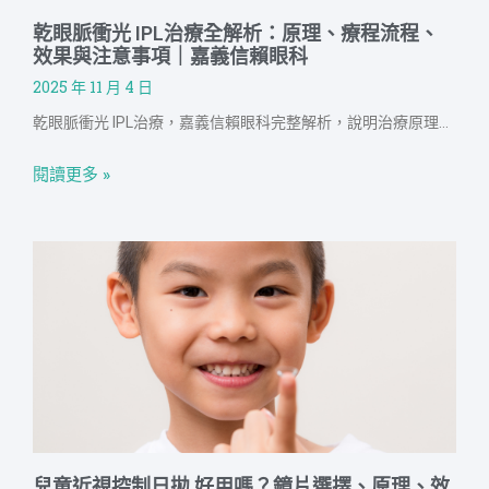
乾眼脈衝光 IPL治療全解析：原理、療程流程、
效果與注意事項｜嘉義信賴眼科
2025 年 11 月 4 日
乾眼脈衝光 IPL治療，嘉義信賴眼科完整解析，說明治療原理、適應症與禁忌、標準療程與次數、臨床效果與證據、常見副作用、術前評估與術後保養建議，並提供費用參考與常見問答，協助患者在醫師評估下選擇療程、制定長期保養與回診計畫，歡迎進一步預約信賴眼科IPL治療。
閱讀更多 »
兒童近視控制日拋 好用嗎？鏡片選擇、原理、效