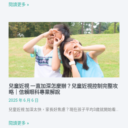
閱讀更多 »
兒童近視 一直加深怎麼辦？兒童近視控制完整攻
略｜信賴眼科專業解說
2025 年 6 月 6 日
兒童近視 加深太快，家長好焦慮？現在孩子平均3歲就開始看3C，6歲配眼鏡早已見怪不怪，進入青春期常常一年增加100度以上，甚至演變為高度近視（>500度），造成視網膜病變、白內障、青光眼等併發症風險升高。這篇文章一次整理目前最有效的兒童近視控制方法與選擇關鍵，讓爸媽不再焦慮！
閱讀更多 »