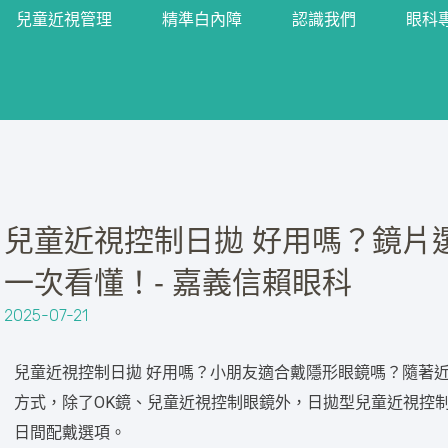
兒童近視管理
精準白內障
認識我們
眼科
兒童近視控制日拋 好用嗎？鏡片
一次看懂！- 嘉義信賴眼科
2025-07-21
兒童近視控制日拋 好用嗎？小朋友適合戴隱形眼鏡嗎？隨著
方式，除了OK鏡、兒童近視控制眼鏡外，日拋型兒童近視控
日間配戴選項。