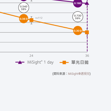
(資料來源：
MiSight®邁視兒
)