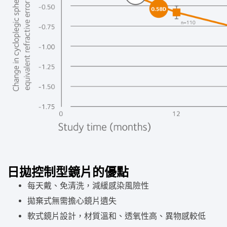
日拋控制型鏡片的優點
每天戴、免清洗，減緩感染風險性
拋棄式無需擔心鏡片遺失
軟式鏡片設計，材質溫和、透氧性高、異物感較低