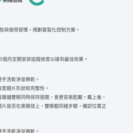
態與使用習慣，規劃客製化控制方案。
每3個月定期安排追蹤檢查以達到最佳效果。
雙手洗乾淨並擦乾。
檢查鏡片形狀和完整性。
程建議雙眼同時保持張開，會更容易配戴。戴上後，
鏡片是否在黑眼球上，雙眼都同樣步驟，確認位置正
雙手洗乾淨並擦乾。