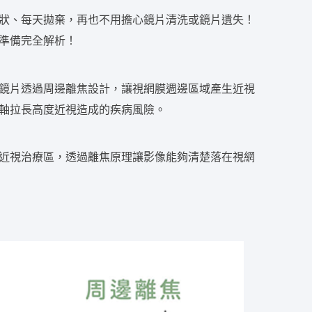
狀、每天拋棄，再也不用擔心鏡片清洗或鏡片遺失！
準備完全解析！
鏡片透過周邊離焦設計，讓視網膜週邊區域產生近視
軸拉長高度近視造成的疾病風險。
近視治療區，透過離焦原理讓影像能夠清楚落在視網
。