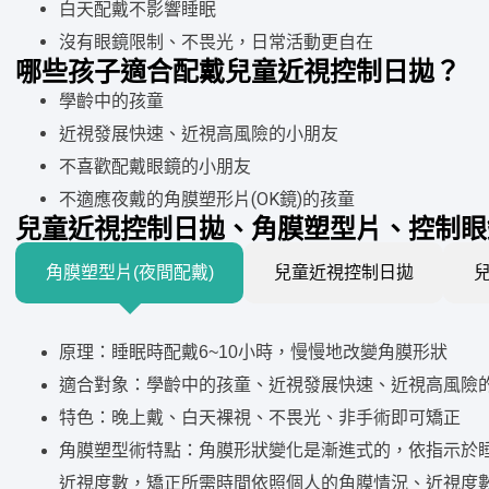
白天配戴不影響睡眠
沒有眼鏡限制、不畏光，日常活動更自在
哪些孩子適合配戴兒童近視控制日拋？
學齡中的孩童
近視發展快速、近視高風險的小朋友
不喜歡配戴眼鏡的小朋友
不適應夜戴的角膜塑形片(OK鏡)的孩童
兒童近視控制日拋、角膜塑型片、控制眼
角膜塑型片(夜間配戴)
兒童近視控制日拋
原理：睡眠時配戴6~10小時，慢慢地改變角膜形狀
適合對象：學齡中的孩童、近視發展快速、近視高風險
特色：晚上戴、白天裸視、不畏光、非手術即可矯正
角膜塑型術特點：角膜形狀變化是漸進式的，依指示於睡
近視度數，矯正所需時間依照個人的角膜情況、近視度