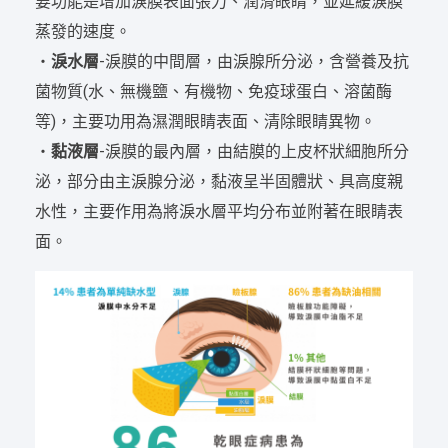
要功能是增加淚膜表面張力、潤滑眼睛，並延緩淚膜
蒸發的速度。
・
淚水層
-淚膜的中間層，由淚腺所分泌，含營養及抗
菌物質(水、無機鹽、有機物、免疫球蛋白、溶菌酶
等)，主要功用為濕潤眼睛表面、清除眼睛異物。
・
黏液層
-淚膜的最內層，由結膜的上皮杯狀細胞所分
泌，部分由主淚腺分泌，黏液呈半固體狀、具高度親
水性，主要作用為將淚水層平均分布並附著在眼睛表
面。