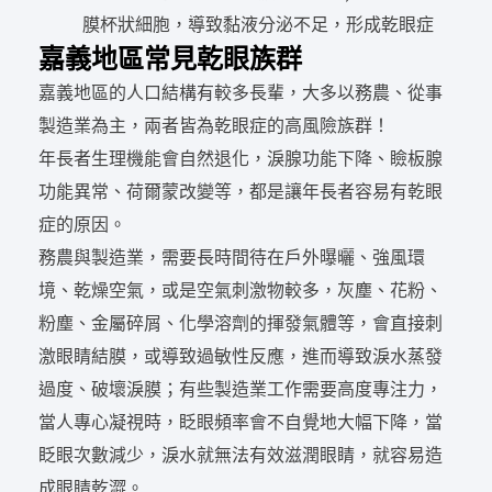
膜杯狀細胞，導致黏液分泌不足，形成乾眼症
嘉義地區常見乾眼族群
嘉義地區的人口結構有較多長輩，大多以務農、從事
製造業為主，兩者皆為乾眼症的高風險族群！
年長者生理機能會自然退化，淚腺功能下降、瞼板腺
功能異常、荷爾蒙改變等，都是讓年長者容易有乾眼
症的原因。
務農與製造業，需要長時間待在戶外曝曬、強風環
境、乾燥空氣，或是空氣刺激物較多，灰塵、花粉、
粉塵、金屬碎屑、化學溶劑的揮發氣體等，會直接刺
激眼睛結膜，或導致過敏性反應，進而導致淚水蒸發
過度、破壞淚膜；有些製造業工作需要高度專注力，
當人專心凝視時，眨眼頻率會不自覺地大幅下降，當
眨眼次數減少，淚水就無法有效滋潤眼睛，就容易造
成眼睛乾澀。