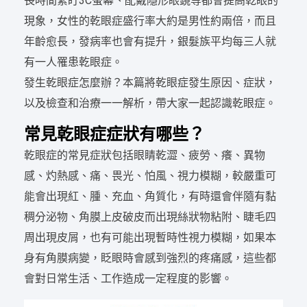
長時間緊盯3C螢幕、配戴隱形眼鏡等都會提高乾眼的
現象，女性的乾眼症盛行率大約是男性約兩倍，而且
年齡愈長，發病率也會有提升，銀髮族平均每三人就
有一人罹患乾眼症。
發生乾眼症怎麼辦？本篇將乾眼症發生原因、症狀，
以及檢查和治療一一解析，帶大家一起認識乾眼症。
常見乾眼症症狀有哪些？
乾眼症的常見症狀包括眼睛乾澀、疲勞、癢、異物
感、灼熱感、痛、畏光、怕風、視力模糊，較嚴重可
能會出現紅、腫、充血、角質化，有時還會伴隨有黏
稠分泌物、角膜上皮破皮而出現絲狀物粘附、睫毛四
周出現皮屑，也有可能出現暫時性視力模糊，如果本
身有角膜病變，眨眼時會感到強烈的疼痛感，這些都
會對日常生活、工作造成一定程度的影響。