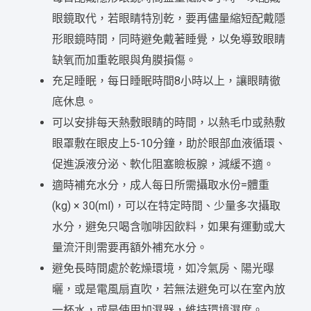
眼鏡取代，若眼睛特別乾，要再儘量縮短配戴隱
形眼鏡時間，同時避免戴著睡覺，以免導致眼睛
缺氧而加重乾眼與角膜損傷。
充足睡眠，每日睡眠時間8小時以上，讓眼睛徹
底休息。
可以安排每天熱敷眼睛的時間，以熱毛巾或熱敷
眼罩敷在眼皮上5-10分鐘，助於眼部血液循環、
促進淚液分泌、軟化阻塞瞼板腺，減緩不適。
適時補充水分，成人每日所需攝取水份=體重
(kg) × 30(ml)，可以在特定時間、少量多次攝取
水分，避免只喝含咖啡因飲料，如果有運動或大
量流汗則需要再額外補充水分。
避免長時間處於乾燥環境，如冷氣房、陽光曝
曬，或是電風扇直吹，若無法避免可以在室內放
一杯水，或是使用加濕器，維持環境濕度。