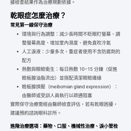
據檢查結果作為治療規劃依據。
乾眼症怎麼治療？
常見第一線保守治療
環境與行為調整：減少長時間不眨眼盯螢幕、調
整螢幕高度、增加室內濕度、避免直吹冷氣
人工淚液：少量多次，重症者使用不含防腐劑的
配方
熱敷與眼瞼衛生：每日熱敷 10–15 分鐘（促進
瞼板腺油脂流出）並搭配清潔眼瞼邊緣
瞼板腺擠壓（meibomian gland expression）：
由醫師或受訓人員執行以疏通阻塞
實際保守治療需經由醫師檢查評估，若有乾眼困擾，
建議預約諮詢眼科診所。
進階治療選項：藥物、口服、機械性治療、淚小管栓