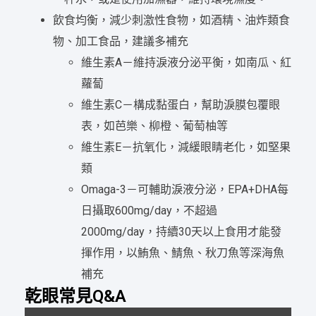
飲食均衡，減少刺激性食物，如酒精、油炸類食
物、加工食品，建議多補充
維生素A－維持淚液分泌平衡，如南瓜、紅
蘿蔔
維生素C－構成黏蛋白，幫助淚膜包覆眼
表，如芭樂、柳橙、葡萄柚等
維生素E－抗氧化，減緩眼睛老化，如堅果
類
Omaga-3－可輔助淚液分泌，EPA+DHA每
日攝取600mg/day，不超過
2000mg/day，持續30天以上食用才能發
揮作用，以鮪魚、鯖魚、秋刀魚等深海魚
補充
乾眼常見Q&A