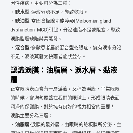
因性疾病，主要可分為三種：
・
缺水型
-淚液分泌不足，導致乾眼。
・
缺油型
-常因瞼板腺功能障礙(Meibomian gland
dysfunction, MGD)引起，分泌油脂不足或阻塞，導致
淚膜脂層缺陷與易蒸發。
・
混合型
-多數患者屬於混合型乾眼症，擁有淚水分泌
不足、淚液蒸發太快兩者症狀並存。
認識淚膜：油脂層、淚水層、黏液
層
正常眼睛表面會有一層淚液，又稱為淚膜，平常眨眼
的時候，會均勻覆蓋在我們的眼球上，形成眼睛表面
潤滑的保護膜，對於擁有良好的視力相當的重要！
淚膜主要分為三層：
・
油脂層
-淚膜的最外層，由眼睛的瞼板腺所分泌，主