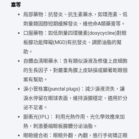
塞等
局部藥物：抗發炎、抗生素藥水，如環孢素、低
劑量類固醇短期緩解發炎、維他命A類藥膏等。
口服藥物：如低劑量四環黴素(doxycycline)對瞼
板腺功能障礙(MGD)有抗發炎、調節油脂的幫
助。
自體血清眼藥水：含有類似淚液及修復上皮細胞
的生長因子，對嚴重角膜上皮缺損或顯著乾眼個
案有幫助。
淚小管栓塞(punctal plugs)：減少淚液流失，讓
淚水停留在眼球表面，維持淚膜穩定，適用於分
泌不足者。
脈衝光(IPL)： 利用光熱作用、光化學效應來加
熱，刺激萎縮瞼板腺體分泌油脂。
眼瞼縫合術：眼瞼外翻、內翻，進行手術矯正眼