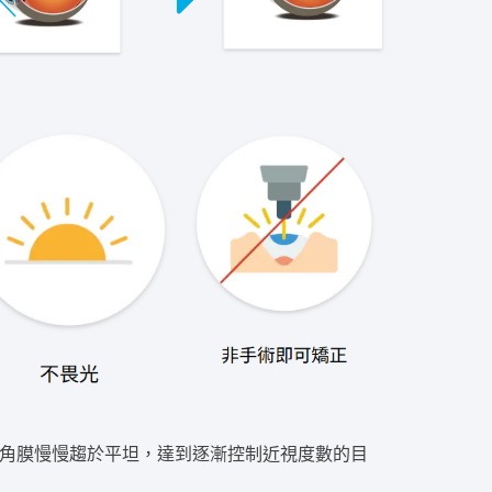
讓角膜慢慢趨於平坦，達到逐漸控制近視度數的目