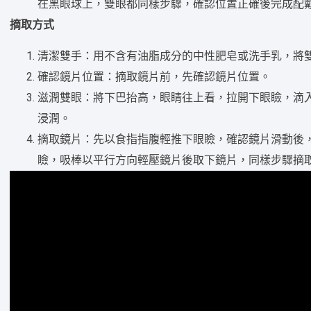
在黑眼球上，雙眼都同樣步驟，確認位置正確後完成配
摘取方式
清潔雙手：用不含有油脂成分的中性肥皂或洗手乳，將
確認鏡片位置：摘取鏡片前，先確認鏡片位置。
滋潤雙眼：將下巴抬高，眼睛往上看，拉開下眼瞼，滴入
浸潤。
摘取鏡片：先以食指指腹輕推下眼瞼，確認鏡片滑動後
瞼，吸棒以平行方向輕壓鏡片後取下鏡片，同樣步驟摘