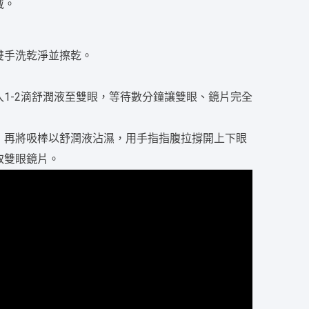
戴。
雙手洗乾淨並擦乾。
1-2滴舒潤液至雙眼，等待數分鐘讓雙眼、鏡片完全
，再將吸棒以舒潤液沾濕，用手指指腹拉撐開上下眼
取雙眼鏡片。