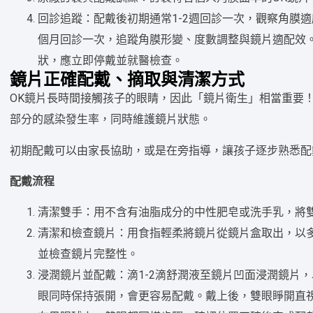
回診追蹤：配戴後初期通常1-2週回診一次，觀察角膜適
個月回診一次，追蹤角膜形變、度數調整與鏡片適配效
狀，應立即停戴並就醫檢查。
鏡片正確配戴、摘取與清潔方式
OK鏡片長時間接觸孩子的眼睛，因此「鏡片衛生」相當重要
部分的感染發生率，同時維護鏡片狀態。
初期配戴可以由家長協助，或是在旁指導，讓孩子逐步熟悉配
配戴流程
清潔雙手：用不含有油脂成分的中性肥皂或洗手乳，將
清潔和檢查鏡片：用食指輕柔將鏡片從鏡片盒取出，以
並檢查鏡片完整性。
浸潤鏡片並配戴：滴1-2滴舒潤液至鏡片凹面浸潤鏡片
眼同時保持張開，會更容易配戴。戴上後，雙眼睜開直