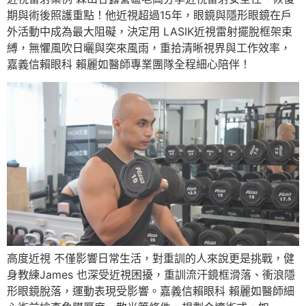
期與術後照護重點！他近視超過15年，眼鏡與隱形眼鏡在戶
外活動中成為最大阻礙，決定用 LASIK近視雷射擺脫框架束
縛，無懼風吹日曬與突來風雨，重拾清晰視界與工作效率，
嘉義信賴眼科 賴麗如醫師專業團隊全程細心陪伴！
高度近視 不僅影響日常生活，對重訓的人來說更是挑戰，健
身教練James 也深受近視困擾，重訓流汗鏡框滑落、衝浪隱
形眼鏡脫落，運動表現受影響。嘉義信賴眼科 賴麗如醫師細