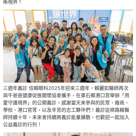
晰視界！
三週年義診 信賴眼科2025年迎來三週年，賴麗如醫師再次
與牛爸爸健康促進關懷協會攜手，在東石鄉港口宮舉辦「用
愛守護視界」的公開義診，感謝當天來參與的民眾、廠商、
學校、港口宮等，以及辛苦的志工夥伴們！義診這條路賴醫
師持續十年，未來會持續將義診能量擴散，也歡迎一起加入
公益義診的行列！