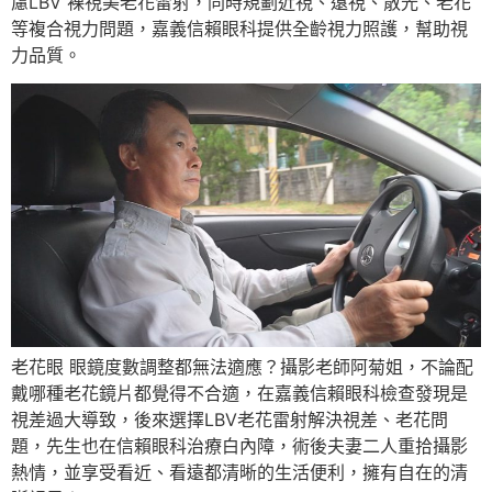
慮LBV 裸視美老花雷射，同時規劃近視、遠視、散光、老花
等複合視力問題，嘉義信賴眼科提供全齡視力照護，幫助視
力品質。
老花眼 眼鏡度數調整都無法適應？攝影老師阿菊姐，不論配
戴哪種老花鏡片都覺得不合適，在嘉義信賴眼科檢查發現是
視差過大導致，後來選擇LBV老花雷射解決視差、老花問
題，先生也在信賴眼科治療白內障，術後夫妻二人重拾攝影
熱情，並享受看近、看遠都清晰的生活便利，擁有自在的清