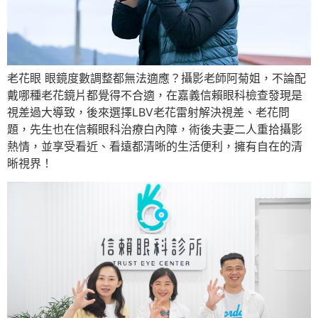
老花眼 眼鏡度數調整都無法適應？攝影老師阿菊姐，不論配
戴哪種老花鏡片都覺得不合適，在嘉義信賴眼科檢查發現是
視差過大導致，後來選擇LBV老花雷射解決視差、老花問
題，先生也在信賴眼科治療白內障，術後夫妻二人重拾攝影
熱情，並享受看近、看遠都清晰的生活便利，擁有自在的清
晰視界！