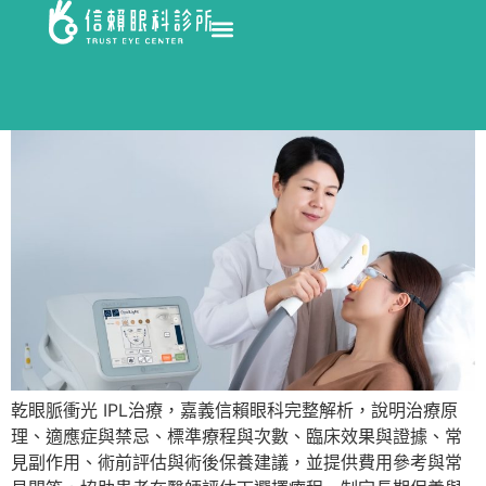
乾眼脈衝光 IPL治療，嘉義信賴眼科完整解析，說明治療原
理、適應症與禁忌、標準療程與次數、臨床效果與證據、常
見副作用、術前評估與術後保養建議，並提供費用參考與常