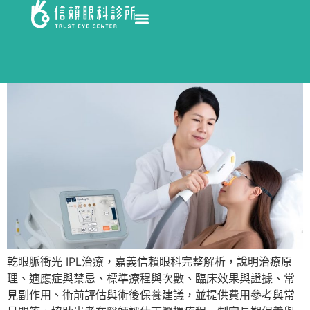
乾眼脈衝光 IPL治療，嘉義信賴眼科完整解析，說明治療原
理、適應症與禁忌、標準療程與次數、臨床效果與證據、常
見副作用、術前評估與術後保養建議，並提供費用參考與常