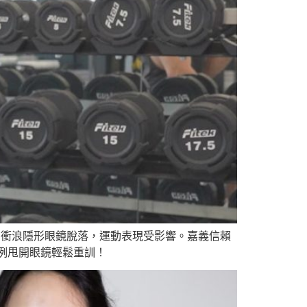
落、衝浪隱形眼鏡脫落，運動表現受影響。嘉義信賴
案例甩開眼鏡輕鬆重訓！