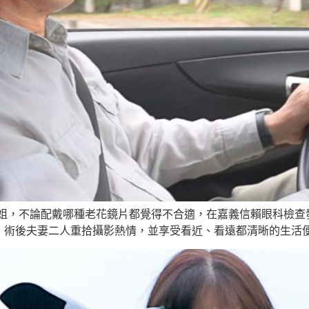
姐，不論配戴哪種老花鏡片都覺得不合適，在嘉義信賴眼科檢查
，術後夫妻二人重拾攝影熱情，並享受看近、看遠都清晰的生活