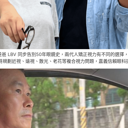
李爸爸 LBV 同步告別50年眼鏡史，兩代人矯正視力有不同的選擇，青年
同時規劃近視、遠視、散光、老花等複合視力問題，嘉義信賴眼科