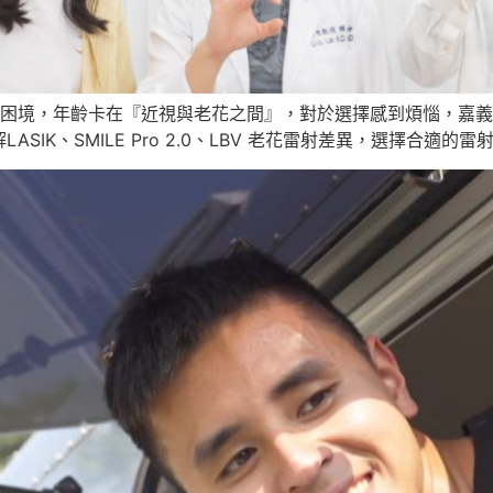
擇困境，年齡卡在『近視與老花之間』，對於選擇感到煩惱，嘉義小
IK、SMILE Pro 2.0、LBV 老花雷射差異，選擇合適的