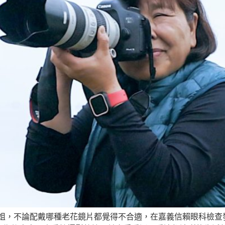
姐，不論配戴哪種老花鏡片都覺得不合適，在嘉義信賴眼科檢查