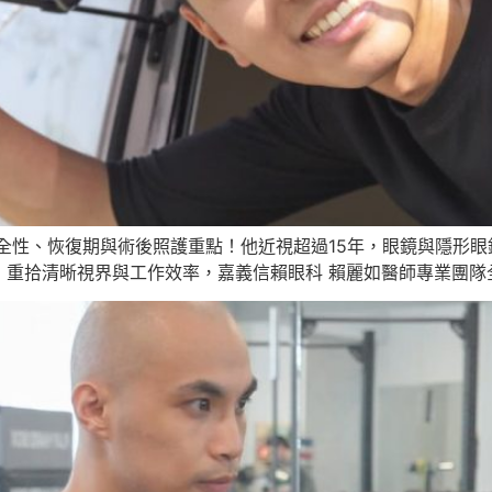
性、恢復期與術後照護重點！他近視超過15年，眼鏡與隱形眼鏡
，重拾清晰視界與工作效率，嘉義信賴眼科 賴麗如醫師專業團隊