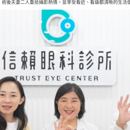
，術後夫妻二人重拾攝影熱情，並享受看近、看遠都清晰的生活