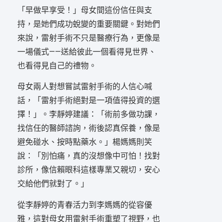
「早做早享受！」母女間這份信任與支
持，是她們成功蛻變的重要關鍵。對她們
來說，雷射手術不只是醫療行為，更像是
一場儀式——送給彼此一個看得見世界、
也看得見自己的禮物。
母女兩人對想嘗試雷射手術的人信心喊
話，「雷射手術絕對是一項值得投資的選
擇！」。李靜婷建議：「術前多做功課，
找信任的醫師諮詢，術後認真保養，像是
避免碰水、按時點藥水。」楊媽媽則笑
說：「別怕痛，真的沒想像中可怕！找對
診所，像信賴眼科這樣專業又親切，安心
交給他們就對了。」
從李靜婷的青春活力到李媽媽的從容優
雅，這對母女用雷射手術重塑了視野，也