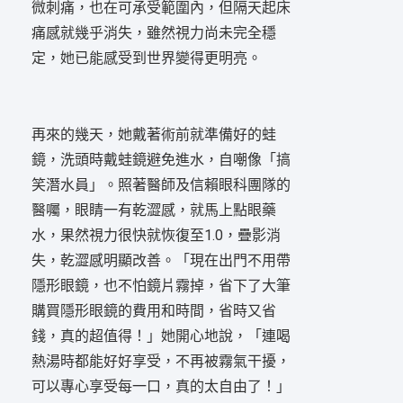
微刺痛，也在可承受範圍內，但隔天起床
痛感就幾乎消失，雖然視力尚未完全穩
定，她已能感受到世界變得更明亮。
再來的幾天，她戴著術前就準備好的蛙
鏡，洗頭時戴蛙鏡避免進水，自嘲像「搞
笑潛水員」。照著醫師及信賴眼科團隊的
醫囑，眼睛一有乾澀感，就馬上點眼藥
水，果然視力很快就恢復至1.0，疊影消
失，乾澀感明顯改善。「現在出門不用帶
隱形眼鏡，也不怕鏡片霧掉，
省下了大筆
購買隱形眼鏡的費用和時間，
省時又省
錢，真的超值得！」她開心地說，「連喝
熱湯時都能好好享受，不再被霧氣干擾，
可以專心享受每一口，真的太自由了！」