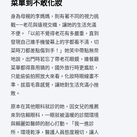
菜單到不敢化妝
身為母親的李媽媽，則有著不同的視力挑
戰——老花與遠視交織，讓她的生活充滿
不便。「以前不覺得老花有多嚴重，直到
發現自己連手機螢幕上的字都看不清，切
菜時刀都差點傷到手！」她笑中帶點無奈
地說，出門時若忘了帶老花眼鏡，連餐廳
菜單都得靠用猜的，國外旅行時更尷尬，
只能偷偷拍照放大來看。化妝時眼線畫不
準、拔眉毛靠感覺，讓她對生活充滿小挫
敗。
原本在其他眼科就診的她，因女兒的推薦
來到信賴眼科，一眼就被溫暖的診間環境
與賴麗如醫師的耐心打動。「我一進診
所，環境乾淨，醫護人員態度親切，讓人