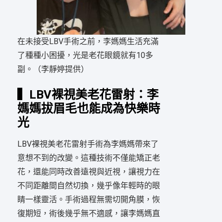
在未接受LBV手術之前，李媽媽生活充滿
了種種小困擾，光是老花眼鏡就有10多
副。（李靜婷提供）
▍LBV裸視美老花雷射：李
媽媽拔眉毛也能成為快樂時
光
LBV裸視美老花雷射手術為李媽媽帶來了
意想不到的改變。這種技術不僅能矯正老
花，還能同時改善遠視與近視，讓視力在
不同距離間自然切換，幾乎像年輕時的眼
睛一樣靈活。手術過程無需切開角膜，恢
復期短，術後幾乎無不適感，讓李媽媽直