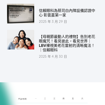
信賴眼科為蔡司白內障設備認證中
心 彰雲嘉第一家
2025 年 3 月 29 日
【母親節最動人的禮物】告別老花
眼魔咒！看見彼此，看見世界｜
LBV裸視美老花雷射的清晰魔法！
｜信賴眼科
2025 年 4 月 30 日